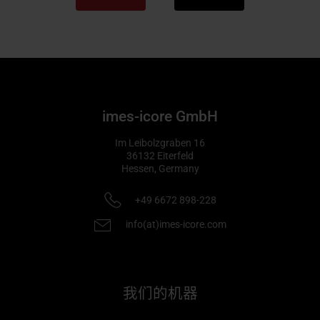
imes-icore GmbH
Im Leibolzgraben 16
36132
Eiterfeld
Hessen,
Germany
+49 6672 898-228
info(at)imes-icore.com
我们的机器