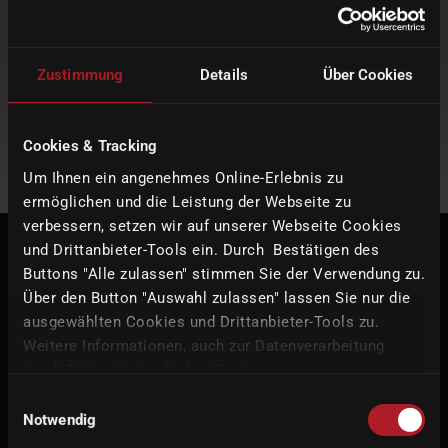
Zustimmung
Details
Über Cookies
Cookies & Tracking
Um Ihnen ein angenehmes Online-Erlebnis zu
ermöglichen und die Leistung der Webseite zu
verbessern, setzen wir auf unserer Webseite Cookies
und Drittanbieter-Tools ein. Durch Bestätigen des
始终保持最新 - imes-icore 的所有
Buttons "Alle zulassen" stimmen Sie der Verwendung zu.
Über den Button "Auswahl zulassen" lassen Sie nur die
最新消息
ausgewählten Cookies und Drittanbieter-Tools zu.
Weitere Informationen, auch zur Datenverarbeitung
了解我们的最新创新、激动人心的发展和当前活动。随时了解新产
durch Drittanbieter, finden Sie in unserer
品、公司新闻和行业亮点。
Datenschutzerklärung
und unserem
Impressum
.
Einwilligungsauswahl
Notwendig
新聞一覽