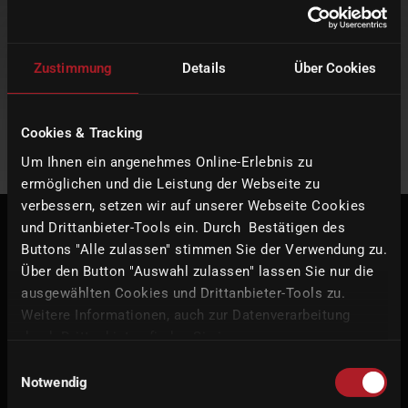
Zustimmung
Details
Über Cookies
Cookies & Tracking
Um Ihnen ein angenehmes Online-Erlebnis zu
ermöglichen und die Leistung der Webseite zu
verbessern, setzen wir auf unserer Webseite Cookies
und Drittanbieter-Tools ein. Durch Bestätigen des
始终保持最新 - imes-icore 的所有
Buttons "Alle zulassen" stimmen Sie der Verwendung zu.
Über den Button "Auswahl zulassen" lassen Sie nur die
最新消息
ausgewählten Cookies und Drittanbieter-Tools zu.
Weitere Informationen, auch zur Datenverarbeitung
了解我们的最新创新、激动人心的发展和当前活动。随时了解新产
durch Drittanbieter, finden Sie in unserer
品、公司新闻和行业亮点。
Datenschutzerklärung
und unserem
Impressum
.
Einwilligungsauswahl
Notwendig
新聞一覽