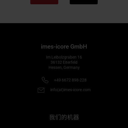
imes-icore GmbH
Im Leibolzgraben 16
36132
Eiterfeld
Hessen,
Germany
+49 6672 898-228
info(at)imes-icore.com
我们的机器