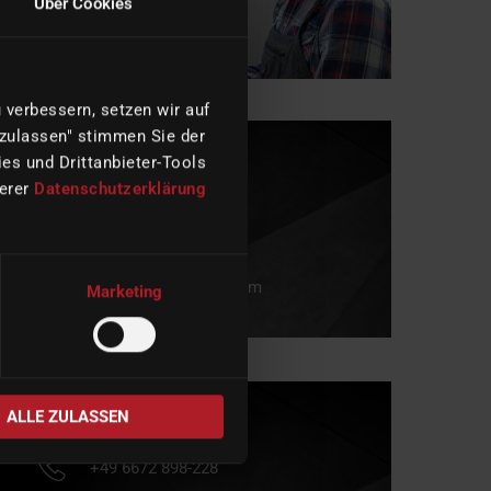
Über Cookies
verbessern, setzen wir auf
 zulassen" stimmen Sie der
HUMAN RESOURCES
es und Drittanbieter-Tools
serer
Datenschutzerklärung
HELENA TOBERGTE
+49 6672 898 310
jobs(at)imes-icore.com
Marketing
ALLE ZULASSEN
IMES-ICORE GMBH
+49 6672 898-228