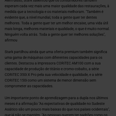
Além disso, Stark salientou que os consumidores também
esperam cada vez mais uma maior qualidade das restaurações, à
medida que a tecnologia e os materiais melhoram. "Também é
evidente que, a nível mundial, toda a gente quer ter dentes
melhores. Toda a gente quer ter um melhor encaixe, uma vida útil
mais longa, melhores materiais e qualidade, o que é muito normal.
Ninguém volta atrás. Toda a gente quer ter melhores soluções",
afirmou
Stark partilhou ainda que uma oferta premium também significa
uma gama de máquinas com diferentes capacidades para os
clientes. Destacou a impressora CORiTEC AM100 com a sua
capacidade de produção de titânio e cromo-cobalto, a série
CORiTEC 350i X Pro pela sua velocidade e qualidade, e a série
CORiTEC 150i como um sistema de menor dimensão sem
comprometer as capacidades.
Um importante ponto de aprendizagem para a dupla nos últimos
meses é a afirmação "As expectativas de qualidade no Sudeste
Asiático são um pouco mais baixas do que nos países ocidentais",
que já não se mantém. "As pessoas querem ter padrões como os