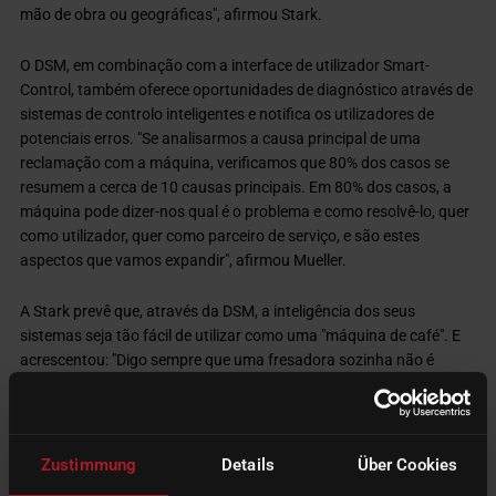
mão de obra ou geográficas", afirmou Stark.
O DSM, em combinação com a interface de utilizador Smart-
Control, também oferece oportunidades de diagnóstico através de
sistemas de controlo inteligentes e notifica os utilizadores de
potenciais erros. "Se analisarmos a causa principal de uma
reclamação com a máquina, verificamos que 80% dos casos se
resumem a cerca de 10 causas principais. Em 80% dos casos, a
máquina pode dizer-nos qual é o problema e como resolvê-lo, quer
como utilizador, quer como parceiro de serviço, e são estes
aspectos que vamos expandir", afirmou Mueller.
A Stark prevê que, através da DSM, a inteligência dos seus
sistemas seja tão fácil de utilizar como uma "máquina de café". E
acrescentou: "Digo sempre que uma fresadora sozinha não é
solução - a fresadora é apenas um componente de uma solução
de produção completa. Não somos apenas um fabricante de
fresadoras. Enquanto outras empresas apenas oferecem
máquinas, os clientes precisam de muito mais, como o CAM,
Zustimmung
Details
Über Cookies
materiais, interfaces e ferramentas corretos. Uma máquina é