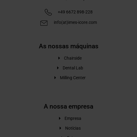
+49 6672 898-228
info(at)imes-icore.com
As nossas máquinas
Chairside
Dental Lab
Milling Center
A nossa empresa
Empresa
Notícias