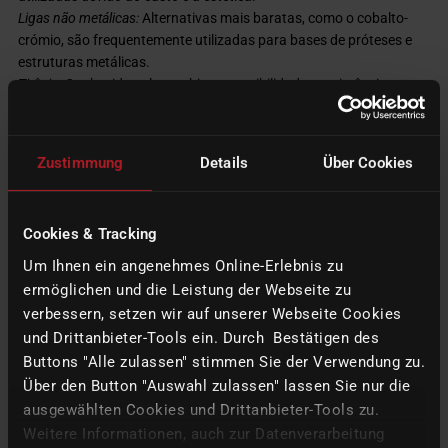
Ligas não metálicas:
Alternativas mais baratas, como o cobalto-
crómio, são frequentemente utilizadas para bases de próteses e
estruturas metálicas.
Titânio:
Conhecido pela sua biocompatibilidade e resistência, o
titânio é frequentemente utilizado para implantes e restaurações
metalo-cerâmicas.
Zustimmung
Details
Über Cookies
Cerâmica:
Estética:
A cerâmica oferece excelentes propriedades estéticas que
se aproximam das dos dentes naturais.
Cookies & Tracking
Resistência ao desgaste:
As cerâmicas modernas são muito
resistentes à abrasão e à descoloração.
Um Ihnen ein angenehmes Online-Erlebnis zu
ermöglichen und die Leistung der Webseite zu
Plásticos:
verbessern, setzen wir auf unserer Webseite Cookies
Polimetilmetacrilato (PMMA):
Utilizado habitualmente para bases
und Drittanbieter-Tools ein. Durch Bestätigen des
de dentaduras, o PMMA oferece uma boa estética e
Buttons "Alle zulassen" stimmen Sie der Verwendung zu.
adaptabilidade.
Über den Button "Auswahl zulassen" lassen Sie nur die
Adaptabilidade:
Os plásticos podem ser facilmente adaptados às
ausgewählten Cookies und Drittanbieter-Tools zu.
condições individuais da boca do doente.
Weitere Informationen, auch zur Datenverarbeitung