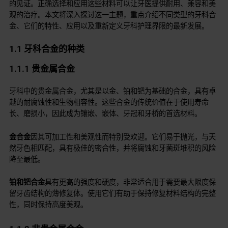
的见证。正确选择和应用这些材料可以让牙医提供耐用、兼容和美
观的治疗。本文将深入探讨这一主题，重点介绍不同类型的牙科合
金、它们的特性、应用以及重新定义牙科护理界限的最新发展。
1.1 牙科合金的种类
1.1.1 贵金属合金
牙科中的贵金属合金，尤其是以金、铂和钯为基础的合金，具有卓
越的耐腐蚀性和生物相容性。这些合金的传统价值在于使用寿命
长、磨损小，因此成为镶嵌、嵌体、牙冠和牙桥的首选材料。
金合金
因其可加工性和美观性而特别受欢迎。它们易于抛光，与天
然牙色相匹配，具有极佳的密合性，并将腐蚀和牙菌斑堆积的风险
降至最低。
铂和钯合金
具有更高的强度和硬度，非常适合用于需要最大限度保
留牙齿结构的薄修复体。使用它们有助于保持修复材料结构的完整
性，同时保持高度美观。