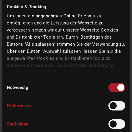
质量保证在牙科合金生产中起着至关重要的作用，以确保最终产品
Cookies & Tracking
安全、可靠并符合国际标准。
Um Ihnen ein angenehmes Online-Erlebnis zu
ermöglichen und die Leistung der Webseite zu
国际标准：
牙科合金必须符合国际标准化组织（ISO）等组织制定
verbessern, setzen wir auf unserer Webseite Cookies
的一系列质量标准和规范。这些标准规定了牙科合金的成分、机械
und Drittanbieter-Tools ein. Durch Bestätigen des
性能和生物相容性要求。
Buttons "Alle zulassen" stimmen Sie der Verwendung zu.
测试程序：
为确保符合这些标准，牙科合金要经过一系列测试，包
Über den Button "Auswahl zulassen" lassen Sie nur die
括机械测试、耐腐蚀测试和生物相容性测试。这些测试确保每种合
金都适合用于牙科。
ausgewählten Cookies und Drittanbieter-Tools zu.
Weitere Informationen, auch zur Datenverarbeitung
durch Drittanbieter, finden Sie in unserer
1.3.3 创新制造技术
Datenschutzerklärung
und unserem
Impressum
.
Einwilligungsauswahl
Notwendig
不断开发新的材料加工技术和整合环保型生产工艺是牙科合金生产
创新的核心。
Präferenzen
新材料加工技术：
材料科学的进步使合金的性能得到改善，如增加
强度和提高美观度。这些创新技术为定制功能卓越的牙科修复体提
Statistiken
供了更多可能。