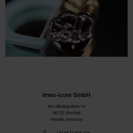
imes-icore GmbH
Im Leibolzgraben 16
36132
Eiterfeld
Hessen,
Germany
+49 6672 898-228