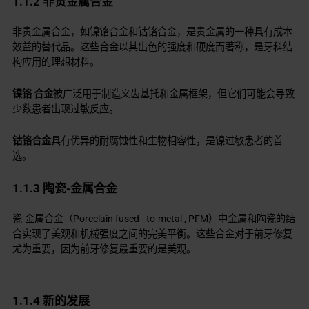
1.1.2 非贵金属合金
非贵金属合金，如镍铬合金和钴铬合金，是贵金属的一种具有成本
效益的替代品。这些合金以其出色的强度和硬度而著称，是牙科结
构应用的理想材料。
镍铬
合金
被广泛用于制造义齿基托和金属框架，但它们可能会导致
少数患者出现过敏反应。
钴铬合金
具有优异的耐腐蚀性和生物相容性，是镍过敏患者的首
选。
1.1.3 陶瓷-金属合金
瓷-金属合金（Porcelain fused - to-metal , PFM）中金属和陶瓷的结
合实现了美观和机械强度之间的完美平衡。这些合金对于前牙修复
尤为重要，因为前牙修复最重要的是美观。
1.1.4 新的发展