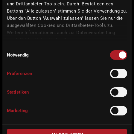
und Drittanbieter-Tools ein. Durch Bestätigen des
Processing
Buttons "Alle zulassen" stimmen Sie der Verwendung zu.
Über den Button "Auswahl zulassen" lassen Sie nur die
60.000 rpm
ausgewählten Cookies und Drittanbieter-Tools zu.
1.0 kW
Weitere Informationen, auch zur Datenverarbeitung
durch Drittanbieter, finden Sie in unserer
iCAM
HD
Datenschutzerklärung
und unserem
Impressum
.
Einwilligungsauswahl
included
Notwendig
CONFIGURE
Präferenzen
Statistiken
Marketing