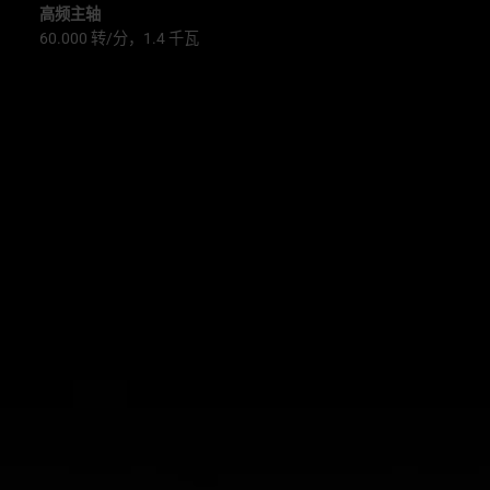
高频主轴
60.000 转/分，1.4 千瓦