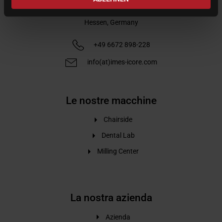
Im Leibolzgraben 16
36132
Eiterfeld
Hessen,
Germany
+49 6672 898-228
info(at)imes-icore.com
Le nostre macchine
Chairside
Dental Lab
Milling Center
La nostra azienda
Azienda