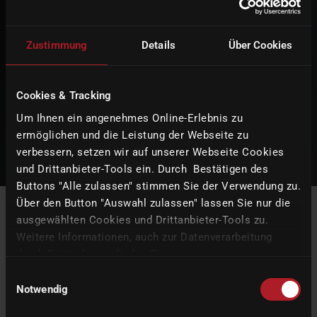
configurazione individuale
Bastano pochi clic per accedere alla vostra macchina
Zustimmung
Details
Über Cookies
personalizzata con tutte le combinazioni di accessori.
Riceverete l'offerta dal vostro distributore.
Cookies & Tracking
Um Ihnen ein angenehmes Online-Erlebnis zu
CONFIGURATOR
ermöglichen und die Leistung der Webseite zu
verbessern, setzen wir auf unserer Webseite Cookies
und Drittanbieter-Tools ein. Durch Bestätigen des
Buttons "Alle zulassen" stimmen Sie der Verwendung zu.
Über den Button "Auswahl zulassen" lassen Sie nur die
ausgewählten Cookies und Drittanbieter-Tools zu.
Il DSM Manager -
Weitere Informationen, auch zur Datenverarbeitung
durch Drittanbieter, finden Sie in unserer
Amministrazione di tutte le
Datenschutzerklärung
und unserem
Impressum
.
Einwilligungsauswahl
funzioni della piattaforma
Notwendig