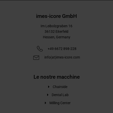
imes-icore GmbH
Im Leibolzgraben 16
36132
Eiterfeld
Hessen,
Germany
+49 6672 898-228
info(at)imes-icore.com
Le nostre macchine
Chairside
Dental Lab
Milling Center