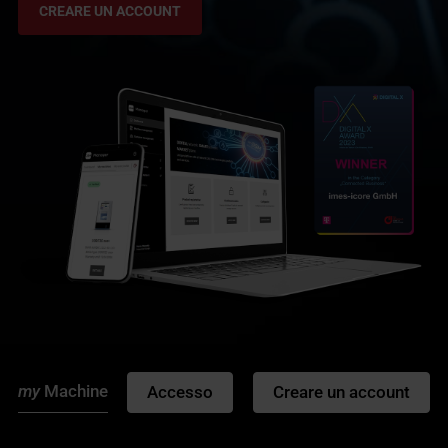
CREARE UN ACCOUNT
my
Machine
Marketplace
Configurator
Accesso
Creare un account