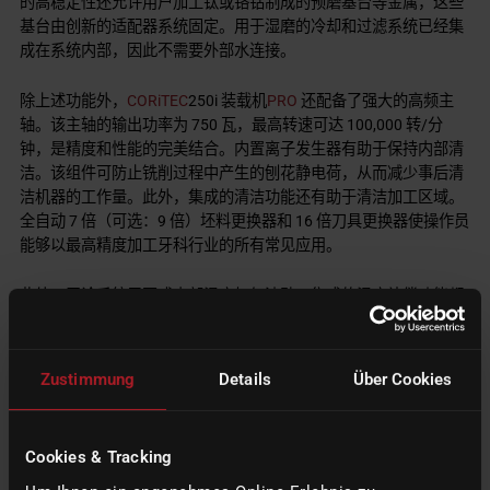
的高稳定性还允许用户加工钛或铬钴制成的预磨基台等金属，这些
基台由创新的适配器系统固定。用于湿磨的冷却和过滤系统已经集
成在系统内部，因此不需要外部水连接。
除上述功能外，
CORiTEC
250i 装载机
PRO
还配备了强大的高频主
轴。该主轴的输出功率为 750 瓦，最高转速可达 100,000 转/分
钟，是精度和性能的完美结合。内置离子发生器有助于保持内部清
洁。该组件可防止铣削过程中产生的刨花静电荷，从而减少事后清
洁机器的工作量。此外，集成的清洁功能还有助于清洁加工区域。
全自动 7 倍（可选：9 倍）坯料更换器和 16 倍刀具更换器使操作员
能够以最高精度加工牙科行业的所有常见应用。
此外，无论系统周围或内部温度如何波动，集成的温度补偿功能都
能确保始终如一的精确铣削结果。得益于机器的开放式软件结构，
CORiTEC
250i Loader
PRO
可以与许多常见的扫描仪和 CAD、CAM
软件结合使用。
Zustimmung
Details
Über Cookies
imes-icore®
所有这些特点都确保了
的
CORiTEC
250i Loader
PRO
具有
最好的质量、高度的灵活性和最大的自动化程度。好奇吗？请访问
Cookies & Tracking
www.imes-icore.de
获取
CORiTEC
250i Loader
PRO
的更多信息。此
imes-icore®
外，您还可以通过该网站与
的员工取得联系，他们会帮