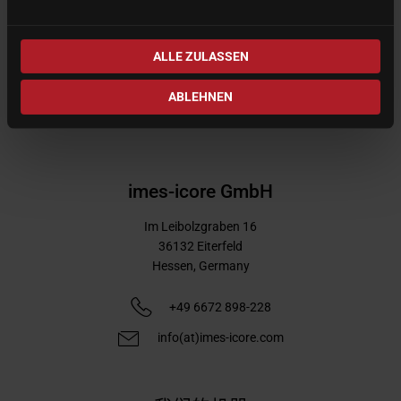
CORiTEC 250i series
The proven 5-axis system
ALLE ZULASSEN
ABLEHNEN
imes-icore GmbH
Im Leibolzgraben 16
36132
Eiterfeld
Hessen,
Germany
+49 6672 898-228
info(at)imes-icore.com