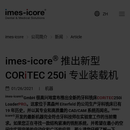
ZH
imes-icore
公司简介
新闻
Article
®
imes-icore
推出新型
COR
i
TEC 250i 专业装载机
01/26/2021
|
机器
imes-icore®
GmbH 很高兴地宣布推出全新的牙科铣床
CORiTEC
250i
Loader
PRO
。这家位于黑森州 Eiterfeld 的公司生产牙科铣床已有
imes-
19 年历史，并以其专业和高质量的 CAD/CAM 系统而闻名。
icore®
开发的最新机器完全符合牙科技师在实验室工作的当前需
求。如果您正在寻找一款结构紧凑的铣削系统，并希望在最小的空
间内实现完美的自动化和广泛的应用，那么请您仔细了解一下