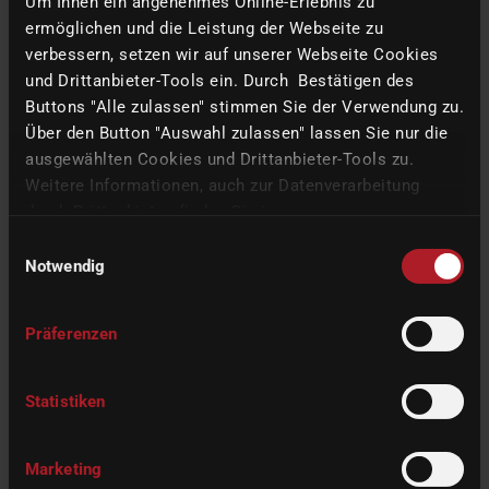
Um Ihnen ein angenehmes Online-Erlebnis zu
助每一位感兴趣的客户从
CORiTEC
系统的大型机器系列中找到最适
ermöglichen und die Leistung der Webseite zu
合其需求的系统。
verbessern, setzen wir auf unserer Webseite Cookies
und Drittanbieter-Tools ein. Durch Bestätigen des
Buttons "Alle zulassen" stimmen Sie der Verwendung zu.
BACK TO THE OVERVIEW
Über den Button "Auswahl zulassen" lassen Sie nur die
ausgewählten Cookies und Drittanbieter-Tools zu.
Weitere Informationen, auch zur Datenverarbeitung
durch Drittanbieter, finden Sie in unserer
Datenschutzerklärung
und unserem
Impressum
.
Einwilligungsauswahl
Notwendig
Präferenzen
Statistiken
RELATED LINKS
Marketing