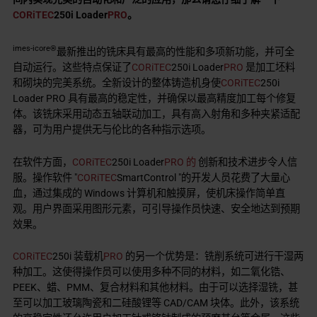
CORiTEC
250i Loader
PRO
。
imes-icore®
最新推出的铣床具有最高的性能和多项新功能，并可全
自动运行。这些特点保证了
CORiTEC
250i Loader
PRO
是加工坯料
和砌块的完美系统。全新设计的整体铸造机身使
CORiTEC
250i
Loader PRO 具有最高的稳定性，并确保以最高精度加工每个修复
体。该铣床采用动态五轴联动加工，具有高入射角和多种夹紧适配
器，可为用户提供无与伦比的各种指示选项。
在软件方面，
CORiTEC
250i Loader
PRO 的
创新和技术进步令人信
服。操作软件 "
CORiTEC
SmartControl "的开发人员花费了大量心
血，通过集成的 Windows 计算机和触摸屏，使机床操作简单直
观。用户界面采用图形元素，可引导操作员快速、安全地达到预期
效果。
CORiTEC
250i 装载机
PRO
的另一个优势是：铣削系统可进行干湿两
种加工。这使得操作员可以使用多种不同的材料，如二氧化锆、
PEEK、蜡、PMM、复合材料和其他材料。由于可以选择湿铣，甚
至可以加工玻璃陶瓷和二硅酸锂等 CAD/CAM 块体。此外，该系统