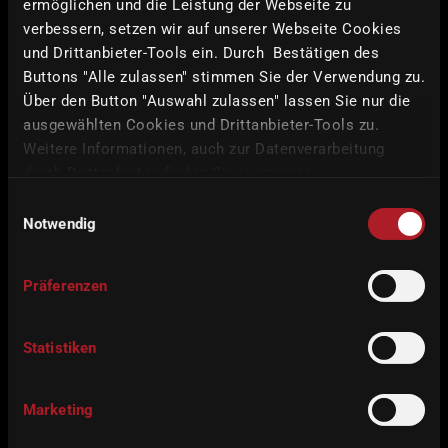
ermöglichen und die Leistung der Webseite zu
verbessern, setzen wir auf unserer Webseite Cookies
Metal
und Drittanbieter-Tools ein. Durch Bestätigen des
Processing
Buttons "Alle zulassen" stimmen Sie der Verwendung zu.
Über den Button "Auswahl zulassen" lassen Sie nur die
60.000 rpm
ausgewählten Cookies und Drittanbieter-Tools zu.
1.0 kW
Weitere Informationen, auch zur Datenverarbeitung
durch Drittanbieter, finden Sie in unserer
iCAM
HD
Datenschutzerklärung
und unserem
Impressum
.
Einwilligungsauswahl
included
Notwendig
CONFIGURE
Präferenzen
Statistiken
Marketing