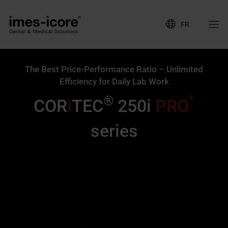
FR
The Best Price-Performance Ratio – Unlimited
Efficiency for Daily Lab Work
+
®
COR
i
TEC
250i
PRO
series