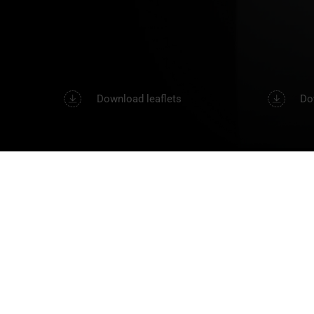
Download leaflets
Do
imes-icore GmbH
我们
Im Leibolzgraben 16
Cha