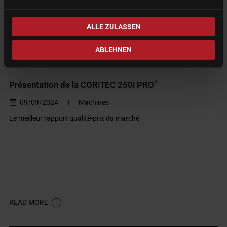
ALLE ZULASSEN
ABLEHNEN
+
Présentation de la COR
i
TEC 250i PRO
09/09/2024
|
Machines
Le meilleur rapport qualité-prix du marché
READ MORE