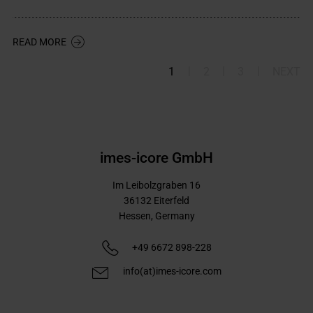
READ MORE
|
|
|
1
2
3
NEXT
imes-icore GmbH
Im Leibolzgraben 16
36132
Eiterfeld
Hessen,
Germany
+49 6672 898-228
info(at)imes-icore.com