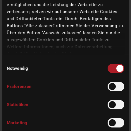
ermöglichen und die Leistung der Webseite zu
verbessern, setzen wir auf unserer Webseite Cookies
imes-icore et One Click Metal réunis sur un stand
und Drittanbieter-Tools ein. Durch Bestätigen des
commun à Formnext
Buttons "Alle zulassen" stimmen Sie der Verwendung zu.
Über den Button "Auswahl zulassen" lassen Sie nur die
11/29/2024
|
Entreprise, Machines
ausgewählten Cookies und Drittanbieter-Tools zu.
Le salon, qui est le point culminant annuel de la fabrication
Weitere Informationen, auch zur Datenverarbeitung
additive, s'est tenu du 19 au 22 novembre à Francfort.
durch Drittanbieter, finden Sie in unserer
Datenschutzerklärung
und unserem
Impressum
.
Einwilligungsauswahl
Notwendig
READ MORE
Präferenzen
Statistiken
Marketing