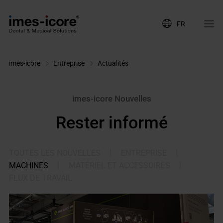
FR
imes-icore
Entreprise
Actualités
imes-icore Nouvelles
Rester informé
|
|
TOUTES LES NOUVELLES
ENTREPRISE
|
|
MACHINES
MATÉRIEL ET ACCESSOIRES
FLUX DE TRAVAIL