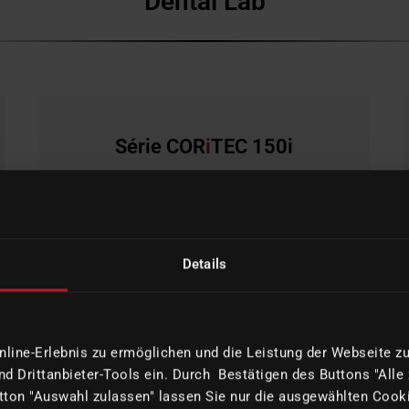
Dental Lab
Série COR
i
TEC 150i
Le système de démarrage :
Idéal pour les petits
laboratoires dentaires
Details
ine-Erlebnis zu ermöglichen und die Leistung der Webseite zu 
d Drittanbieter-Tools ein. Durch Bestätigen des Buttons "Alle
ton "Auswahl zulassen" lassen Sie nur die ausgewählten Cooki