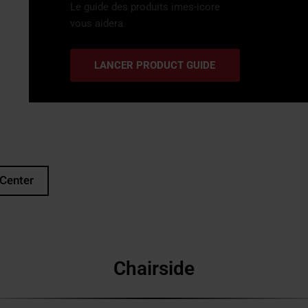
Le guide des produits imes-icore
vous aidera.
LANCER PRODUCT GUIDE
 Center
Chairside