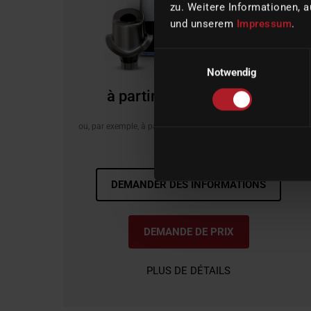
zu. Weitere Informationen, a
und unserem
Impressum
.
Einwilligungsauswahl
Notwendig
à partir de 27.950,00 €*
ou, par exemple, à partir de 536,64 € / mois pour un bail de
48 mois **.
DEMANDER DES INFORMATIONS
DEMANDE DE PRIX
PLUS DE DÉTAILS