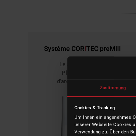
Système COR
i
TEC preMill
Le système validé :
Plus de temps et
d'argent économisés
Zustimmung
Cookies & Tracking
Um Ihnen ein angenehmes Onl
unserer Webseite Cookies un
Verwendung zu. Über den But