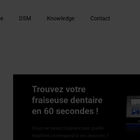
se
DSM
Knowledge
Contact
Trouvez votre
fraiseuse dentaire
en 60 secondes !
Vous ne savez toujours pas quelle
machine correspond à vos besoins ?