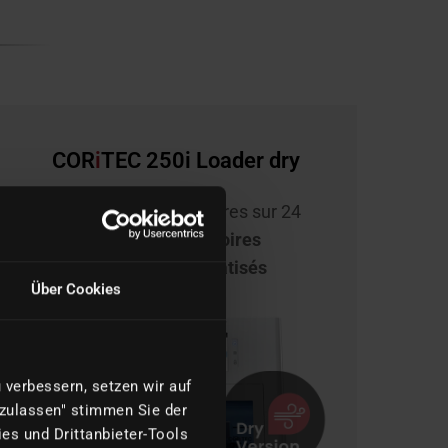
COR
i
TEC 250i Loader dry
Fraisage à sec 24 heures sur 24
Pour les laboratoires
dentaires automatisés
Über Cookies
verbessern, setzen wir auf
 zulassen" stimmen Sie der
es und Drittanbieter-Tools