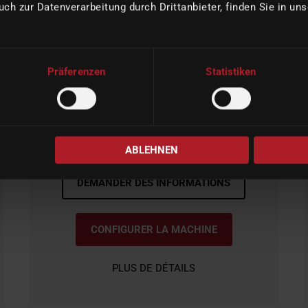
uch zur Datenverarbeitung durch Drittanbieter, finden Sie in un
Präferenzen
Statistiken
à partir de 23.450,00 € *
ou par exemple à partir de 450,24 € / mois pour un bail de
48 mois **.
ABLEHNEN
DEMANDER DES INFORMATIONS
CONFIGURER LA MACHINE
PLUS DE DÉTAILS