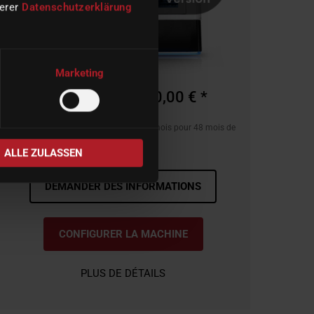
serer
Datenschutzerklärung
Marketing
à partir de 34.950,00 € *
ou par exemple à partir de 747,84 € / mois pour 48 mois de
location **.
ALLE ZULASSEN
DEMANDER DES INFORMATIONS
CONFIGURER LA MACHINE
PLUS DE DÉTAILS