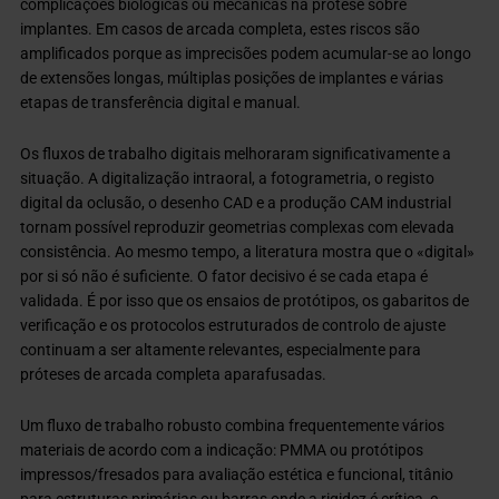
complicações biológicas ou mecânicas na prótese sobre
implantes. Em casos de arcada completa, estes riscos são
amplificados porque as imprecisões podem acumular-se ao longo
de extensões longas, múltiplas posições de implantes e várias
etapas de transferência digital e manual.
Os fluxos de trabalho digitais melhoraram significativamente a
situação. A digitalização intraoral, a fotogrametria, o registo
digital da oclusão, o desenho CAD e a produção CAM industrial
tornam possível reproduzir geometrias complexas com elevada
consistência. Ao mesmo tempo, a literatura mostra que o «digital»
por si só não é suficiente. O fator decisivo é se cada etapa é
validada. É por isso que os ensaios de protótipos, os gabaritos de
verificação e os protocolos estruturados de controlo de ajuste
continuam a ser altamente relevantes, especialmente para
próteses de arcada completa aparafusadas.
Um fluxo de trabalho robusto combina frequentemente vários
materiais de acordo com a indicação: PMMA ou protótipos
impressos/fresados para avaliação estética e funcional, titânio
para estruturas primárias ou barras onde a rigidez é crítica, e