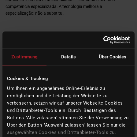
competência especializada. A tecnologia melhora a
especialização; não a substitui.
5. Mercado e perspetivas futuras
A direção do mercado é clara: a reabilitação de arcadas completas
Zustimmung
Details
Über Cookies
está a tornar-se mais digital, mais orientada por dados e com
maior controlo de qualidade. As publicações atuais descrevem
cada vez mais fluxos de trabalho que combinam digitalização
Cookies & Tracking
intraoral, fotogrametria, validação de protótipos e estruturas
Um Ihnen ein angenehmes Online-Erlebnis zu
CAD/CAM definitivas numa sequência estruturada. A tendência
ermöglichen und die Leistung der Webseite zu
não é no sentido de «menos controlos», mas sim de
controlos
verbessern, setzen wir auf unserer Webseite Cookies
mais bem integrados
.
und Drittanbieter-Tools ein. Durch Bestätigen des
Buttons "Alle zulassen" stimmen Sie der Verwendung zu.
Isto abre oportunidades para fabricantes e fornecedores de
sistemas. Os laboratórios e as clínicas procuram ecossistemas
Über den Button "Auswahl zulassen" lassen Sie nur die
abertos, mas fiáveis, nos quais o desempenho das máquinas, as
ausgewählten Cookies und Drittanbieter-Tools zu.