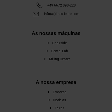
+49 6672 898-228
info(at)imes-icore.com
As nossas máquinas
Chairside
Dental Lab
Milling Center
A nossa empresa
Empresa
Notícias
Feiras