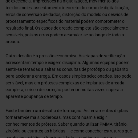
de excelência. Imprecisões na digitalização, movimento dos
tecidos moles, assentamento incorreto do corpo de digitalização,
erros de conversão de dados, distorção do modelo ou desvios de
processamento específicos do material podem comprometer o
resultado final. Os casos de arcada completa são especialmente
sensíveis, pois os erros podem acumular-se ao longo de toda a
arcada.
Outro desafio é a pressão económica. As etapas de verificação
acrescentam tempo e exigem disciplina. Algumas equipas podem
sentir-se tentadas a saltar as consultas de protótipo ou gabarito
para acelerar a entrega. Em casos simples selecionados, isto pode
ser viável, mas em próteses complexas de implantes de arcada
completa, o risco de correção posterior muitas vezes supera a
aparente poupança de tempo.
Existe também um desafio de formação. As ferramentas digitais
tornaram-se mais poderosas, mas continuam a exigir
conhecimentos de prótese. Saber quando utilizar PMMA, titânio,
zircónia ou estratégias híbridas — e como conceber estruturas que
combinem estética e funcionalidade — continua a ser uma