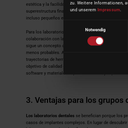
zu. Weitere Informationen, a
estética y la facilidad de limpieza. Solo después de i
und unserem
Impressum
.
superestructura final. Este enfoque es especialment
incluso pequeños errores de diseño pueden tener co
Einwilligungsauswahl
Notwendig
Para los laboratorios y centros de fresado, los flujo
colaboración con las consultas. Cuando el odontólog
sigue un concepto de verificación documentado, las 
menos probables. Aquí es donde los sistemas de fabr
trayectorias de herramienta consistentes, mecanizad
objetivo de calidad definido en CAD. En casos proté
software y materiales suponen una ventaja operativa.
3. Ventajas para los grupos 
Los laboratorios dentales
se benefician porque los pr
casos de implantes complejos. En lugar de descubrir