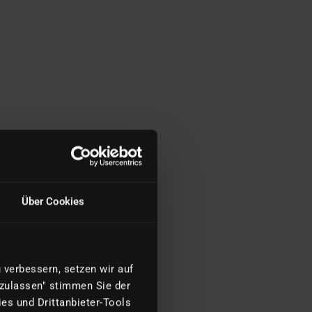
Über Cookies
verbessern, setzen wir auf
 zulassen" stimmen Sie der
es und Drittanbieter-Tools