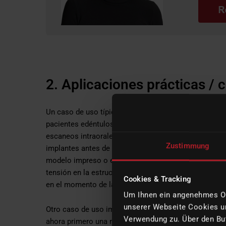
2. Aplicaciones prácticas / 
Un caso de uso típico es la fabricación de una
prótes
pacientes edéntulos o con dentición terminal. En este
escaneos intraorales o digitalización extraoral, pero e
Zustimmung
implantes antes de la fabricación definitiva. Una plant
modelo impreso o el modelo maestro reflejan fielmente
tensión en la estructura, complicaciones con los tor
Cookies & Tracking
en el momento de la entrega.
Um Ihnen ein angenehmes Onl
unserer Webseite Cookies un
Otro caso de uso importante es el
flujo
de trabajo del
Verwendung zu. Über den But
ahora primero una restauración prototipo, lo que permit