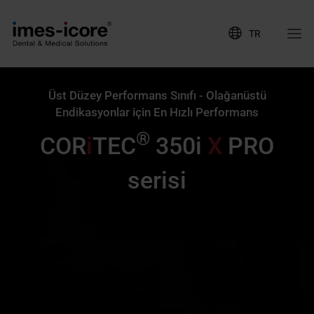
TR
Üst Düzey Performans Sınıfı - Olağanüstü
Endikasyonlar için En Hızlı Performans
®
COR
i
TEC
350i
X
PRO
serisi