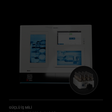
GÜÇLÜ IŞ MILI