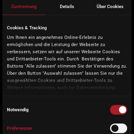
Zustimmung
Details
Über Cookies
Cookies & Tracking
5
Um Ihnen ein angenehmes Online-Erlebnis zu
axes
ermöglichen und die Leistung der Webseite zu
verbessern, setzen wir auf unserer Webseite Cookies
2-fold integrated
und Drittanbieter-Tools ein. Durch Bestätigen des
ionizer
Buttons "Alle zulassen" stimmen Sie der Verwendung zu.
Über den Button "Auswahl zulassen" lassen Sie nur die
15-fold
ausgewählten Cookies und Drittanbieter-Tools zu.
blank changer
Weitere Informationen, auch zur Datenverarbeitung
durch Drittanbieter, finden Sie in unserer
60.000 rpm
Datenschutzerklärung
und unserem
Impressum
.
Einwilligungsauswahl
spindle power
Notwendig
YAPILANDIR
Präferenzen