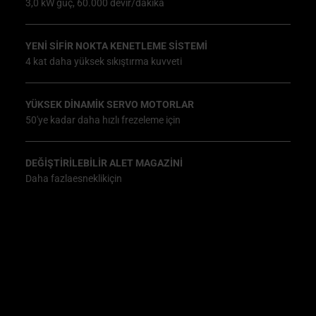
3,0 kW güç, 60.000 devir/dakika
YENİ SIFIR NOKTA KENETLEME SİSTEMİ
4 kat daha yüksek sıkıştırma kuvveti
YÜKSEK DİNAMİK SERVO MOTORLAR
50'ye kadar daha hızlı frezeleme için
DEĞIŞTIRILEBILIR ALET MAGAZINI
Daha fazlaesneklikiçin