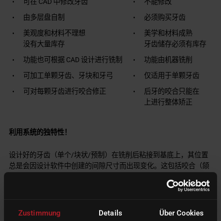
可在 CAD 中修改牙齿
不能修改
由多层盘自制
必须购买牙齿
美观度和材料不理想
美学和材料成熟
没有大量库存
牙齿储存必须有库存
功能也可根据 CAD 设计进行铣制
功能由机器铣削
可加工单颗牙齿、牙块和牙弓
仅适用于单颗牙齿
可对每颗牙齿进行咬合修正
后牙的咬合只能在
上进行整体矫正
利用系统的独特性！
设计好的牙齿（单个/块状/预制）在铣削后粘接到基底上，其位置
总是会因设计软件中创建的间隙尺寸而出现变化。这包括咬合（颌
骨的开合）和衔接（颌骨的横向移动）方面的差异。
Zustimmung
Details
Über Cookies