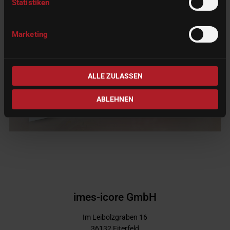
Statistiken
Marketing
ALLE ZULASSEN
ABLEHNEN
imes-icore GmbH
Im Leibolzgraben 16
36132
Eiterfeld