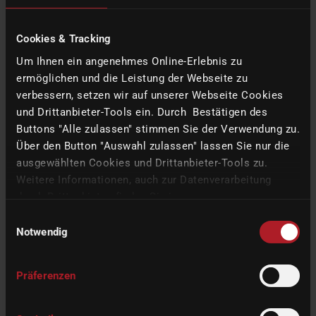
smartDenture 工作流程提供了解决方案
通过在 iCAM V5 智能软件中使用刷子标记干扰区域，可以在铣削过
Cookies & Tracking
程中去除过早接触，从而重新恢复义齿的功能。
只有
在下列
Um Ihnen ein angenehmes Online-Erlebnis zu
CORiTEC 铣床中使用零点夹持系统进行精确的重新定位，才能实现
ermöglichen und die Leistung der Webseite zu
这一目标。
使用快速成型技术、无零点夹紧系统的机器或适当的系
verbessern, setzen wir auf unserer Webseite Cookies
统都无法实现重新定位/重新连接。
und Drittanbieter-Tools ein. Durch Bestätigen des
Buttons "Alle zulassen" stimmen Sie der Verwendung zu.
Über den Button "Auswahl zulassen" lassen Sie nur die
包括零点夹紧系统的 CORiTEC 机床系统
ausgewählten Cookies und Drittanbieter-Tools zu.
Weitere Informationen, auch zur Datenverarbeitung
durch Drittanbieter, finden Sie in unserer
Datenschutzerklärung
und unserem
Impressum
.
Einwilligungsauswahl
Notwendig
Präferenzen
BACK TO THE OVERVIEW