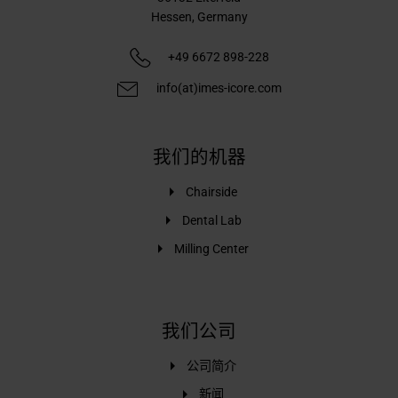
Hessen,
Germany
+49 6672 898-228
info(at)imes-icore.com
我们的机器
Chairside
Dental Lab
Milling Center
我们公司
公司简介
新闻