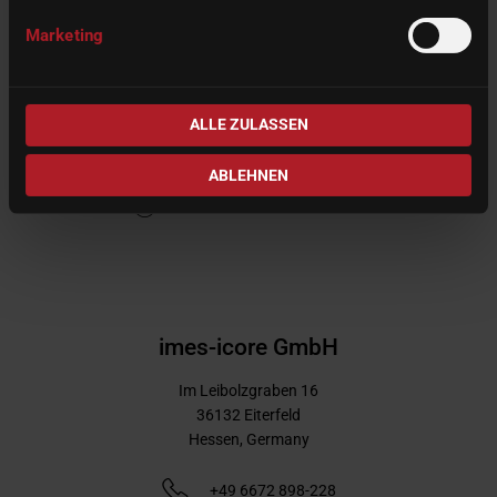
16. - 20.03.2027
Marketing
ケルンメッセ社
Messeplatz 1
50679 Cologne, Germany
ALLE ZULASSEN
ABLEHNEN
SHOW DETAILS
imes-icore GmbH
Im Leibolzgraben 16
36132
Eiterfeld
Hessen,
Germany
+49 6672 898-228