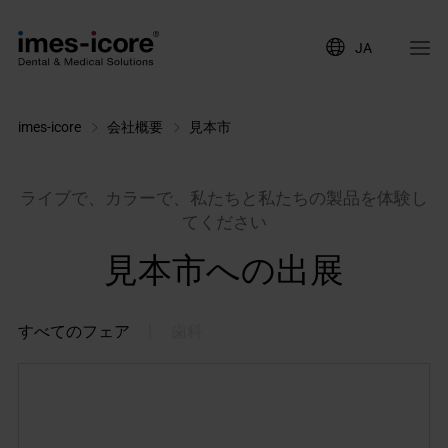
JA
imes-icore
会社概要
見本市
ライブで、カラーで、私たちと私たちの製品を体験し
てください
見本市への出展
|
すべてのフェア
歯科