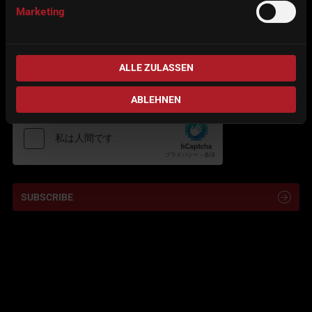
in addition to my request. This consent can be revoked at any time.
Marketing
You will find a link for revocation at the end of our information
letters.
*
ALLE ZULASSEN
ABLEHNEN
Captcha
*
SUBSCRIBE