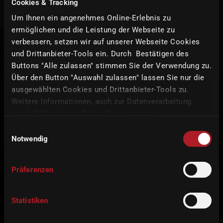
Cookies & Tracking
Um Ihnen ein angenehmes Online-Erlebnis zu
First name
*
ermöglichen und die Leistung der Webseite zu
verbessern, setzen wir auf unserer Webseite Cookies
und Drittanbieter-Tools ein. Durch Bestätigen des
Buttons "Alle zulassen" stimmen Sie der Verwendung zu.
Last name
*
Über den Button "Auswahl zulassen" lassen Sie nur die
ausgewählten Cookies und Drittanbieter-Tools zu.
Weitere Informationen, auch zur Datenverarbeitung
Country
*
durch Drittanbieter, finden Sie in unserer
Datenschutzerklärung
und unserem
Impressum
.
Einwilligungsauswahl
Notwendig
E-mail
*
Präferenzen
Statistiken
I agree to receive information about imes-icore GmbH products