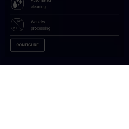
Automated
cleaning
Wet/dry
processing
CONFIGURE