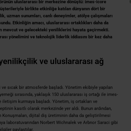
ktörünün uluslararası bir merkezine dönüştü: imes-icore
erileriyle birlikte etkinliğe katılan dünyanın dört bir
nlik, uzman sunumları, canlı deneyimler, atölye çalışmaları
ndu. Etkinliğin amacı, uluslararası ortaklıkları daha da
 mevcut ve gelecekteki yeniliklerini hayata geçirmekti.
sı yönelimini ve teknolojik liderlik iddiasını bir kez daha
yenilikçilik ve uluslararası ağ
ve sıcak bir atmosferde başladı. Yönetim ekibiyle yapılan
emeği sırasında, yaklaşık 150 uluslararası iş ortağı ile imes-
le iletişim kurmaya başladı. Yönetim, iş ortakları ve
eptinin kasıtlı olarak merkezinde yer aldı. Bunun ardından,
 Konuşmaları, dijital diş üretiminin daha da geliştirilmesi
nya laboratuvarından Norbert Wichnalek ve Arbnor Saraci gibi
giler paylaştılar.