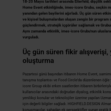
18-20 Mayıs tarihleri arasında Eiterfeld, dişçilik se
Home Event etkinliğinde, imes-icore Grubu, seçkin müşt
yanından gelen bayilerini ağırladı. Üç gün süren etki
ve kişisel buluşmalardan oluşan zengin bir program su
güçlendirmek, stratejik içgörüler sağlamak ve Grubun
Aynı zamanda etkinlik, imes-icore Grubu'nun uluslarara
vurguladı.
Üç gün süren fikir alışverişi, 
oluşturma
Pazartesi günü başından itibaren Home Event, samimi 
tanışma toplantısı ve Food Circle’da düzenlenen öğle y
icore Group ekibi erken saatlerden itibaren birbirleriy
kullanıcılar arasındaki doğrudan diyalog, etkinlik kons
yenilikçi konular ve teknolojiler üzerine yapılan Uzman
için değerli bilgiler sağladı. HIGHFIELD.DESIGN Alma
konuşmacılar, sahadan ek perspektifler sunan pratik bil