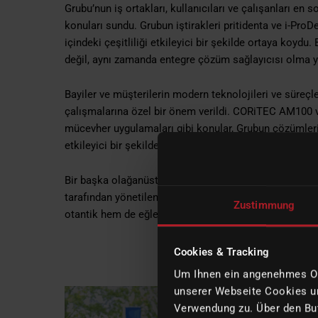
Grubu’nun iş ortakları, kullanıcıları ve çalışanları en 
konuları sundu. Grubun iştirakleri pritidenta ve i-Pro
içindeki çeşitliliği etkileyici bir şekilde ortaya koyd
değil, aynı zamanda entegre çözüm sağlayıcısı olma 
Bayiler ve müşterilerin modern teknolojileri ve süreçle
çalışmalarına özel bir önem verildi. CORiTEC AM100 ve 
mücevher uygulamaları gibi konular, Grubun çözümler
etkileyici bir şekilde gösterdi.
Bir başka olağanüstü etkinlik ise, dünya barbekü şamp
tarafından yönetilen barbekü atölyesiydi. Bu benzersi
Zustimmung
otantik hem de eğlenceli bir şekilde bir araya getirdi.
Cookies & Tracking
Um Ihnen ein angenehmes Onl
unserer Webseite Cookies un
Verwendung zu. Über den But