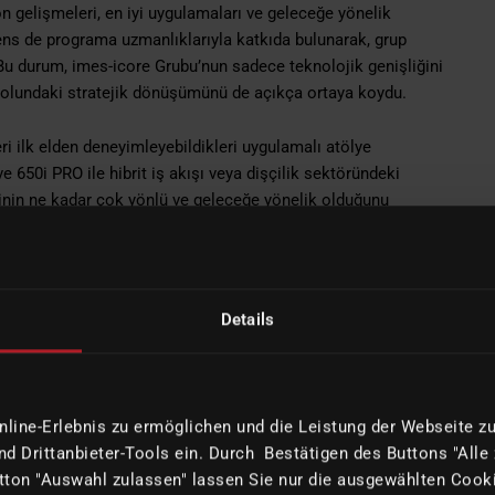
son gelişmeleri, en iyi uygulamaları ve geleceğe yönelik
Dens de programa uzmanlıklarıyla katkıda bulunarak, grup
u. Bu durum, imes-icore Grubu’nun sadece teknolojik genişliğini
yolundaki stratejik dönüşümünü de açıkça ortaya koydu.
ri ilk elden deneyimleyebildikleri uygulamalı atölye
650i PRO ile hibrit iş akışı veya dişçilik sektöründeki
inin ne kadar çok yönlü ve geleceğe yönelik olduğunu
iyonalarında deneyimi olan bir imes-icore çalışanı
z format, zanaatkarlığı, tutkuyu ve paylaşılan deneyimi hem
Details
ine-Erlebnis zu ermöglichen und die Leistung der Webseite zu 
d Drittanbieter-Tools ein. Durch Bestätigen des Buttons "Alle
ton "Auswahl zulassen" lassen Sie nur die ausgewählten Cooki