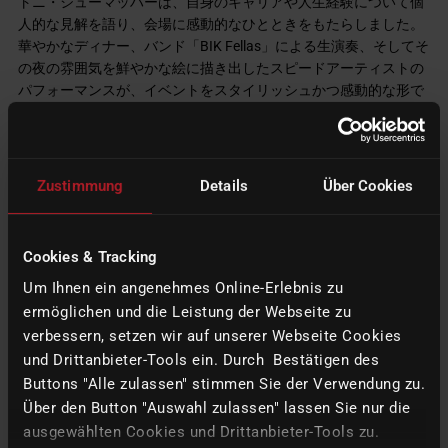
トニ・シューマッハーは、自身のキャリアや人生経験について個
人的な見解を語り、会場に感動的なひとときをもたらしました。
華やかなディナー、バンド「BIK Fellas」による生演奏、そしてそ
の夜の雰囲気を鮮やかな絵に描き出したスピードアーティストの
パフォーマンスが、イベントをスタイリッシュかつ感動的な形で
締めくくりました。 さらに大きな盛り上がりを見せたのは、ト
ニ・シューマッハーが夜を通してゲストと交流し、和やかな雰囲
気の中で彼らとテーブルサッカーを楽しんだことでした。
Zustimmung
Details
Über Cookies
この夜のもう一つの特別なハイライトは、世界選手権仕様のユニ
ークなデザインを施した限定モデル「CORiTEC 350i Loader
PRO+」のオークションでした。トニ・シューマッハー氏のサイ
Cookies & Tracking
ン入りマシンとサイン入りジャージは、ゲストの間で大きな盛り
Um Ihnen ein angenehmes Online-Erlebnis zu
上がりを見せ、オークションでは高い関心を集めました。 落札価
ermöglichen und die Leistung der Webseite zu
格の一部は慈善団体に寄付され、「Kleine Helden」オストヘッセ
ン児童・青少年ホスピス協会とSparklekidsジンバブエに均等に分
verbessern, setzen wir auf unserer Webseite Cookies
配されます。
und Drittanbieter-Tools ein. Durch Bestätigen des
Buttons "Alle zulassen" stimmen Sie der Verwendung zu.
Über den Button "Auswahl zulassen" lassen Sie nur die
ausgewählten Cookies und Drittanbieter-Tools zu.