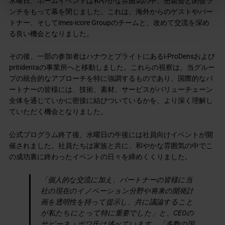
水曜日、ホームイベントは和やかな雰囲気の中、懇親会と閉会ラ
ンチをもって幕を閉じました。これは、海外からのゲストやパー
トナー、そしてimes-icore Groupのチームと、改めて交流を深め
る良い機会となりました。
その後、一部の参加者はハナウとプライトにあるi-ProDensおよび
pritidentaの事業所へと移動しました。これらの視察は、当グルー
プの統合的なアプローチを特に強調するものであり、国際的なパ
ートナーの皆様には、技術、素材、サービスがバリューチェーン
全体を通じていかに密接に結びついているかを、より深く理解し
ていただく機会となりました。
公式プログラム終了後、水曜日の午後には社員向けイベントが開
催されました。社員たちは家族と共に、和やかな雰囲気の中でこ
の成功裏に終わったイベントの日々を締めくくりました。
「個人的な交流に加え、パートナーの皆様に当
社の現在のイノベーション分野や将来の開発計
画を透明性を持って提示し、共に議論すること
が私たちにとって特に重要でした」と、CEOの
サビーネ・ボワ氏は述べています。「多数の国