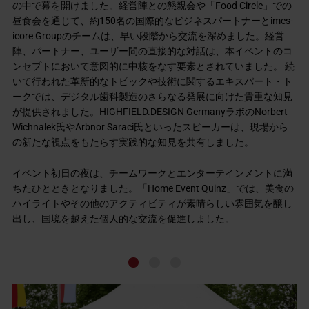
の中で幕を開けました。経営陣との懇親会や「Food Circle」での
昼食会を通じて、約150名の国際的なビジネスパートナーとimes-
icore Groupのチームは、早い段階から交流を深めました。経営
陣、パートナー、ユーザー間の直接的な対話は、本イベントのコ
ンセプトにおいて意図的に中核をなす要素とされていました。 続
いて行われた革新的なトピックや技術に関するエキスパート・ト
ークでは、デジタル歯科製造のさらなる発展に向けた貴重な知見
が提供されました。HIGHFIELD.DESIGN GermanyラボのNorbert
Wichnalek氏やArbnor Saraci氏といったスピーカーは、現場から
の新たな視点をもたらす実践的な知見を共有しました。
イベント初日の夜は、チームワークとエンターテインメントに満
ちたひとときとなりました。「Home Event Quinz」では、美食の
ハイライトやその他のアクティビティが素晴らしい雰囲気を醸し
出し、国境を越えた個人的な交流を促進しました。