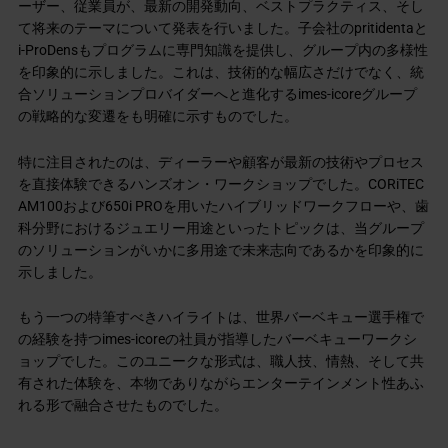
ーザー、従業員が、最新の開発動向、ベストプラクティス、そし
て将来のテーマについて発表を行いました。子会社のpritidentaと
i-ProDensもプログラムに専門知識を提供し、グループ内の多様性
を印象的に示しました。これは、技術的な幅広さだけでなく、統
合ソリューションプロバイダーへと進化するimes-icoreグループ
の戦略的な変遷をも明確に示すものでした。
特に注目されたのは、ディーラーや顧客が最新の技術やプロセス
を直接体験できるハンズオン・ワークショップでした。CORiTEC
AM100および650i PROを用いたハイブリッドワークフローや、歯
科分野におけるジュエリー用途といったトピックは、当グループ
のソリューションがいかに多用途で未来志向であるかを印象的に
示しました。
もう一つの特筆すべきハイライトは、世界バーベキュー選手権で
の経験を持つimes-icoreの社員が指導したバーベキューワークシ
ョップでした。このユニークな形式は、職人技、情熱、そして共
有された体験を、本物でありながらエンターテインメント性あふ
れる形で融合させたものでした。