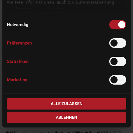
Weitere Informationen, auch zur Datenverarbeitung
durch Drittanbieter, finden Sie in unserer
Datenschutzerklärung
und unserem
Impressum
.
Einwilligungsauswahl
Notwendig
Präferenzen
Statistiken
Marketing
ALLE ZULASSEN
グループ全体に焦点を当てた力
強い結論
ABLEHNEN