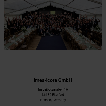
imes-icore GmbH
Im Leibolzgraben 16
36132
Eiterfeld
Hessen,
Germany