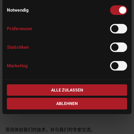
Datenschutzerklärung
und unserem
Impressum
.
Einwilligungsauswahl
先进的专业三维打印机
Notwendig
DLP®
，采用
Moving
技术和
开放式材料系统
，确保
Präferenzen
在高精度
快速成型制造方面具有最大的灵活性。
Statistiken
更多信息
Marketing
与往年一样，CORiTEC...
系列
,
150i 系列
系列和
350i 系列
作为
公司全球领先的机器组合的一部分，也将在展会上展出。
ALLE ZULASSEN
ABLEHNEN
计划参观我们的展台并获得灵感
现场体验我们的技术，并与我们的专家交流。