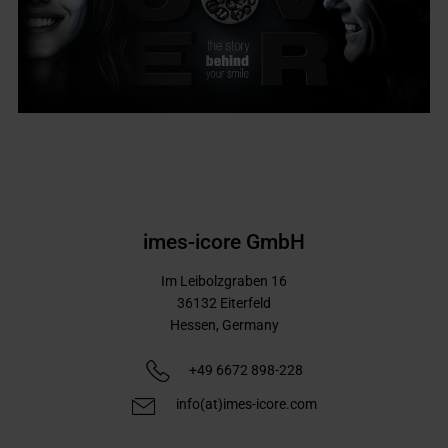
imes-icore GmbH
Im Leibolzgraben 16
36132
Eiterfeld
Hessen,
Germany
+49 6672 898-228
info(at)imes-icore.com