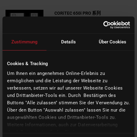
CORiTEC 650i PRO 系列
牙科市场上新的高端产品。采用天然石
材制成的坚固的基本结构 ，结合最新的
工业实时控制技术（通过 直接驱动所有
Zustimmung
Details
Über Cookies
轴），实现了最高的精度、表面质量和
动态性。动态和质量的新境界。
Cookies & Tracking
Um Ihnen ein angenehmes Online-Erlebnis zu
ermöglichen und die Leistung der Webseite zu
verbessern, setzen wir auf unserer Webseite Cookies
und Drittanbieter-Tools ein. Durch Bestätigen des
更多信息
Buttons "Alle zulassen" stimmen Sie der Verwendung zu.
Über den Button "Auswahl zulassen" lassen Sie nur die
ausgewählten Cookies und Drittanbieter-Tools zu.
Weitere Informationen, auch zur Datenverarbeitung
durch Drittanbieter, finden Sie in unserer
CORiTEC AM30