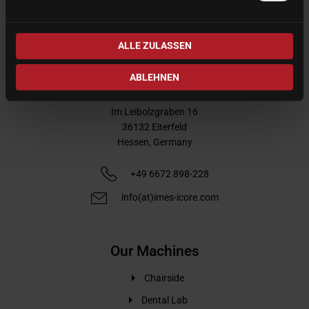
ALLE ZULASSEN
ABLEHNEN
imes-icore GmbH
Im Leibolzgraben 16
36132
Eiterfeld
Hessen,
Germany
+49 6672 898-228
info(at)imes-icore.com
Our Machines
Chairside
Dental Lab