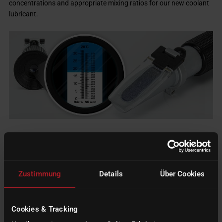
concentrations and appropriate mixing ratios for our new coolant
lubricant.
Quick Measurements: the Refractometer enables fast and easy
measurements; just a drop of
COR
i
TEC Cooling Liquid Universal
is sufficient to determine the refractive index.
Zustimmung
Details
Über Cookies
Accuracy: provides precise measurement results crucial for
determining the exact concentration of a coolant lubricant.
Cookies & Tracking
Easy Handling: our
Refractometer
is portable, allowing convenient