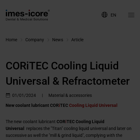
EN
Home
Company
News
Article
CORiTEC Cooling Liquid
Universal & Refractometer
01/01/2024
|
Material & accessories
New coolant lubricant
COR
i
TEC
Cooling Liquid Universal
The new coolant lubricant
COR
i
TEC Cooling Liquid
Universal
replaces the "Titan" cooling liquid universal and later on
successive as well the "mill & grind liquid", complying with the