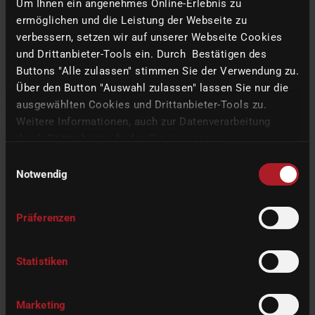
Um Ihnen ein angenehmes Online-Erlebnis zu
on-site measurements directly on the COR
i
TEC machines.
ermöglichen und die Leistung der Webseite zu
Please ontact your dealer to order the new
COR
i
TEC Cooling
verbessern, setzen wir auf unserer Webseite Cookies
Liquid Universal
cooling lubricant.
und Drittanbieter-Tools ein. Durch Bestätigen des
Buttons "Alle zulassen" stimmen Sie der Verwendung zu.
Über den Button "Auswahl zulassen" lassen Sie nur die
ausgewählten Cookies und Drittanbieter-Tools zu.
BACK TO THE OVERVIEW
Weitere Informationen, auch zur Datenverarbeitung
durch Drittanbieter, finden Sie in unserer
Datenschutzerklärung
und unserem
Impressum
.
Einwilligungsauswahl
Notwendig
Präferenzen
Statistiken
Marketing