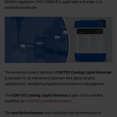
REACH regulation (1907/2006/EC) applicable in Europe. It is
available worldwide.
The universal coolant lubricant
COR
i
TEC Cooling Liquid Universal
is suitable for all indications (titanium and glass ceramic
applications), simplifying logistics and inventory management.
The
COR
i
TEC Cooling Liquid Universal
is part of the certified
workflow for
CORiTEC preMill Abutments
.
The
new Refractometer
also facilitates the determination of