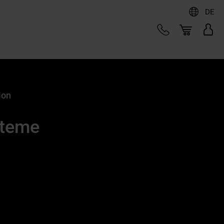
DE
ion
steme