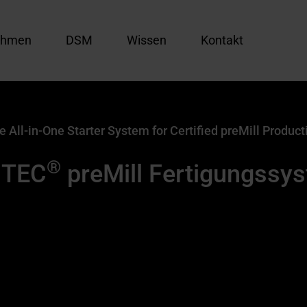
ehmen
DSM
Wissen
Kontakt
e All-in-One Starter System for Certified preMill Product
®
i
TEC
preMill Fertigungssy