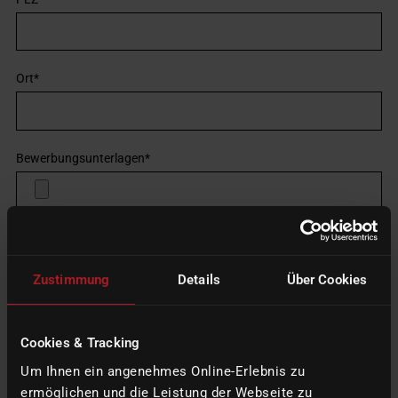
Ort
*
Bewerbungsunterlagen
*
Wie haben Sie von uns erfahren?
*
Zustimmung
Details
Über Cookies
Bitte erwähnen
Cookies & Tracking
Um Ihnen ein angenehmes Online-Erlebnis zu
ermöglichen und die Leistung der Webseite zu
Nachricht