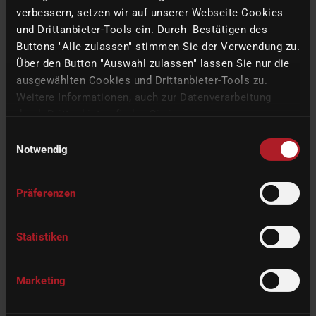
verbessern, setzen wir auf unserer Webseite Cookies
und Drittanbieter-Tools ein. Durch Bestätigen des
Buttons "Alle zulassen" stimmen Sie der Verwendung zu.
Über den Button "Auswahl zulassen" lassen Sie nur die
ausgewählten Cookies und Drittanbieter-Tools zu.
Weitere Informationen, auch zur Datenverarbeitung
durch Drittanbieter, finden Sie in unserer
Datenschutzerklärung
und unserem
Impressum
.
Einwilligungsauswahl
Notwendig
Datenschutzerklärung
*
Ich habe die
Datenschutzerklärung
zur Kenntnis genommen.
Ich stimme zu, dass meine Angaben und Daten zur
Präferenzen
Beantwortung meiner Anfrage elektronisch erhoben und
gespeichert werden. Hinweis: Sie können Ihre Einwilligung
jederzeit für die Zukunft per E-Mail an
Statistiken
datenschutz@imes-icore.de
widerrufen.
Marketing
BEWERBUNG ABSENDEN