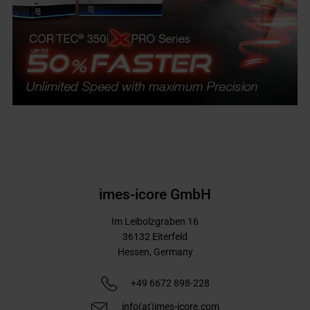
imes-icore GmbH
Im Leibolzgraben 16
36132
Eiterfeld
Hessen,
Germany
+49 6672 898-228
info(at)imes-icore.com