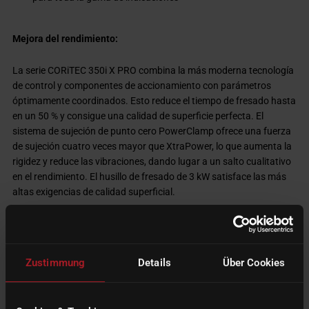
Mejora del rendimiento:
La serie CORiTEC 350i X PRO combina la más moderna tecnología
de control y componentes de accionamiento con parámetros
óptimamente coordinados. Esto reduce el tiempo de fresado hasta
en un 50 % y consigue una calidad de superficie perfecta. El
sistema de sujeción de punto cero PowerClamp ofrece una fuerza
de sujeción cuatro veces mayor que XtraPower, lo que aumenta la
rigidez y reduce las vibraciones, dando lugar a un salto cualitativo
en el rendimiento. El husillo de fresado de 3 kW satisface las más
altas exigencias de calidad superficial.
Diseño y manejo innovadores de la serie CORiTEC 350i X PRO:
Zustimmung
Details
Über Cookies
Manejo optimizado gracias a un diseño fresco y moderno
Manejo sencillo gracias al nuevo software gráfico de usuario