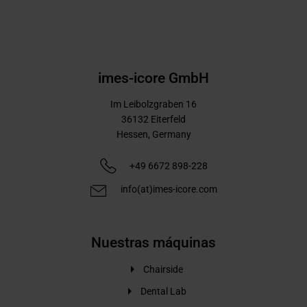
imes-icore GmbH
Im Leibolzgraben 16
36132
Eiterfeld
Hessen,
Germany
+49 6672 898-228
info(at)imes-icore.com
Nuestras máquinas
Chairside
Dental Lab