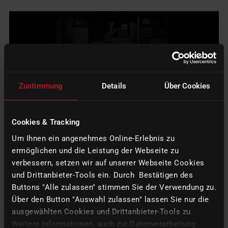
Zustimmung
Details
Über Cookies
Cookies & Tracking
Um Ihnen ein angenehmes Online-Erlebnis zu
ermöglichen und die Leistung der Webseite zu
verbessern, setzen wir auf unserer Webseite Cookies
imes-icore GmbH
und Drittanbieter-Tools ein. Durch Bestätigen des
Buttons "Alle zulassen" stimmen Sie der Verwendung zu.
Im Leibolzgraben 16
Über den Button "Auswahl zulassen" lassen Sie nur die
36132
Eiterfeld
ausgewählten Cookies und Drittanbieter-Tools zu.
Hessen,
Germany
Weitere Informationen, auch zur Datenverarbeitung