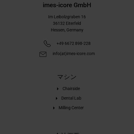
imes-icore GmbH
Im Leibolzgraben 16
36132
Eiterfeld
Hessen,
Germany
+49 6672 898-228
info(at)imes-icore.com
マシン
Chairside
Dental Lab
Milling Center