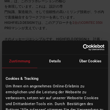
Mill.」は、このコラボレーションの核心
を体現しています。これは、設計の専
門知識、製造能力、そして信頼性の高いミリング技術が、ラボ内
で直接融合するワークフローを表しています。
HIGHFIELD.DESIGNでは、このアプローチを
2台のCORiTEC 350i
PROマシンが支えています。
そのメッセージはシンプルです。HIGHFIELD.DESIGNは、計画・
設計から最終的な修復物まで、ラボとしての全工程を社内で完結
させています。imes-icoreは、この専門知識を日々の安定した生
産へと結びつける歯科用CAD/CAM技術を提供しています。
Zustimmung
Details
Über Cookies
このパートナーシップは、デジタル歯科ワークフローが現代のラ
ボにおいて品質と効率の両方をいかに支えることができるかを示
す、強力な事例となっています。
Cookies & Tracking
Um Ihnen ein angenehmes Online-Erlebnis zu
ermöglichen und die Leistung der Webseite zu
verbessern, setzen wir auf unserer Webseite Cookies
und Drittanbieter-Tools ein. Durch Bestätigen des
Buttons "Alle zulassen" stimmen Sie der Verwendung zu.