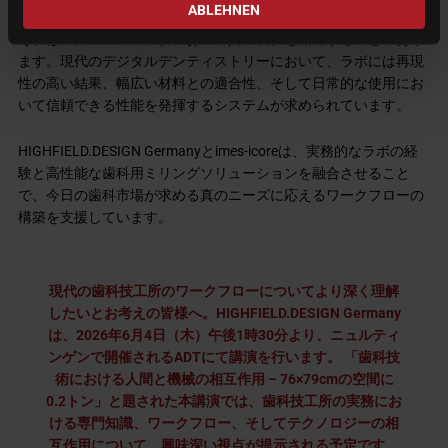
ABLEHNEN
両社にとって、この提携は単なる技術の提供にとどまりません。
それは、日々のラボ業務において真の価値を創造することにあり
ます。現代のデジタルデンティストリーにおいて、ラボには再現
性の高い結果、幅広い材料との適合性、そして日常的な使用にお
いて信頼できる性能を発揮するシステムが求められています。
HIGHFIELD.DESIGN Germanyとimes-icoreは、実務的なラボの経
験と高性能な歯科用ミリングソリューションを融合させること
で、今日の歯科市場が求める真のニーズに応えるワークフローの
構築を支援しています。
現代の歯科技工所のワークフローについてより深く理解
したいとお考えの皆様へ。HIGHFIELD.DESIGN Germany
は、2026年6月4日（木）午後1時30分より、ニュルティ
ンゲンで開催されるADTにて講演を行います。 「歯科技
術における人間と機械の相互作用 – 76×79cmの空間に
0.2トン」と題された本講演では、歯科技工所の実務にお
ける専門知識、ワークフロー、そしてテクノロジーの相
互作用について、興味深い視点が提示される予定です。