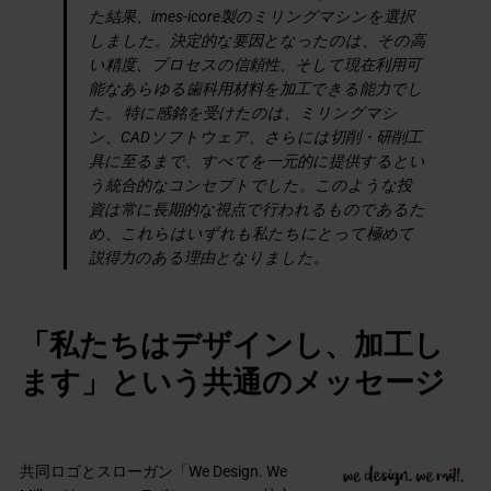
た結果、imes-icore製のミリングマシンを選択
しました。決定的な要因となったのは、その高
い精度、プロセスの信頼性、そして現在利用可
能なあらゆる歯科用材料を加工できる能力でし
た。 特に感銘を受けたのは、ミリングマシ
ン、CADソフトウェア、さらには切削・研削工
具に至るまで、すべてを一元的に提供するとい
う統合的なコンセプトでした。このような投
資は常に長期的な視点で行われるものであるた
め、これらはいずれも私たちにとって極めて
説得力のある理由となりました。
「私たちはデザインし、加工し
ます」という共通のメッセージ
共同ロゴとスローガン「We Design. We