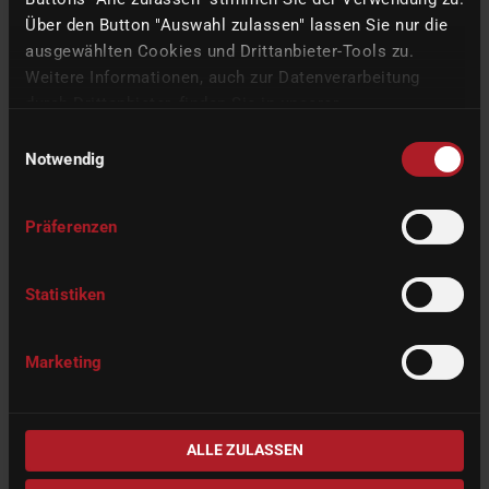
Über den Button "Auswahl zulassen" lassen Sie nur die
ausgewählten Cookies und Drittanbieter-Tools zu.
Weitere Informationen, auch zur Datenverarbeitung
durch Drittanbieter, finden Sie in unserer
Datenschutzerklärung
und unserem
Impressum
.
Einwilligungsauswahl
Notwendig
Präferenzen
Statistiken
Marketing
信頼性の高い歯科用ミリング技術
で、日々の診療業務をサポート
ALLE ZULASSEN