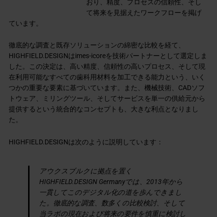
おり、精度、プロセスの信頼性、そし
て将来を見据えたワークフローを掲げ
ています。
徹底的な調査と既存ソリューションの綿密な比較を経て、
HIGHFIELD.DESIGNはimes-icoreを技術パートナーとして選定しま
した。この決定は、高い精度、信頼性の高いプロセス、そして現
在利用可能なすべての歯科用材料を加工できる能力という、いく
つかの重要な要素に基づいています。また、機械技術、CADソフ
トウェア、ミリングツール、そしてサービスを単一の供給元から
提供するという統合的なコンセプトも、大きな利点となりまし
た。
HIGHFIELD.DESIGNは次のように説明しています：
アウクスブルクに拠点を置く
HIGHFIELD.DESIGN Germanyでは、2013年から
一貫してこのデジタル化の道を歩んできまし
た。徹底的な調査、数多くの比較検討、そして
当ラボの現在および将来の要件を慎重に検討し