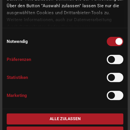
強度と色調を向上させます。このよう
Über den Button "Auswahl zulassen" lassen Sie nur die
にして、最高の品質基準が満たされ、
ausgewählten Cookies und Drittanbieter-Tools zu.
患者さんにとって最良の結果がもたら
Weitere Informationen, auch zur Datenverarbeitung
されます。
durch Drittanbieter, finden Sie in unserer
Datenschutzerklärung
und unserem
Impressum
.
Einwilligungsauswahl
Notwendig
ステップ4：治療-人工歯の最終的な挿入
Präferenzen
デジタルワークフローの最終段階は、
患者に歯科補綴物を挿入することで
Statistiken
す。歯科医師はまず、仮の修復物（あ
る場合）を取り除き、口腔内の準備さ
れた部分を洗浄します。その後、クラ
Marketing
ウンを接着剤でコーティングし、挿入します。
+
デジタルプロセスチェーンとCORiTEC one
の精密な作業によ
ALLE ZULASSEN
り、歯科補綴物は正確に適合します。