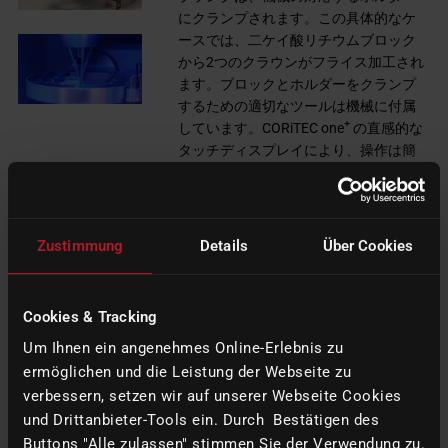
にクランプされます。この具体的なケ
ースでは、二ケイ酸リチウムブロック
から2つのクラウンがフライス加工され
ます。ブロックとホルダーをクランプ
するための適切なツールは機械に付属
+
しています。CORiTEC one
の直感的な
タッチディスプレイにより、操作は簡
単です。
+
CORiTEC one
は、材料や結果に関して
多くの可能性を提供します。様々な材
Zustimmung
Details
Über Cookies
料が加工可能で、例えばインレーから
総義歯まで製作できます。
Cookies & Tracking
ミリング後、ホルダーを機械から取り
Um Ihnen ein angenehmes Online-Erlebnis zu
外し、クラウンを最終仕上げします。
ブロックから切り離されたクラウン
ermöglichen und die Leistung der Webseite zu
は、研磨によってさらに加工すること
verbessern, setzen wir auf unserer Webseite Cookies
ができます。色付けも可能です。この
und Drittanbieter-Tools ein. Durch Bestätigen des
場合、クラウンは焼結炉で焼成され、
Buttons "Alle zulassen" stimmen Sie der Verwendung zu.