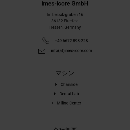
imes-icore GmbH
Im Leibolzgraben 16
36132
Eiterfeld
Hessen,
Germany
+49 6672 898-228
info(at)imes-icore.com
マシン
Chairside
Dental Lab
Milling Center