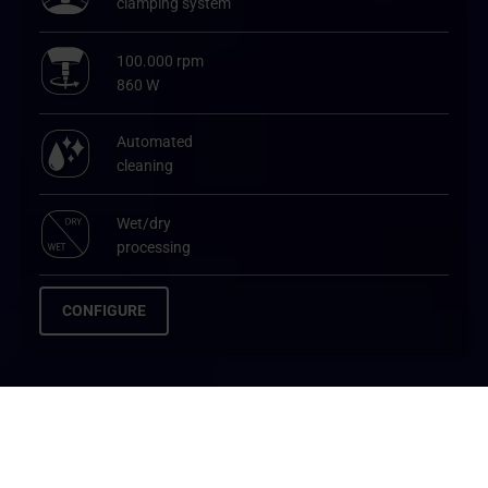
clamping system
100.000 rpm
860 W
Automated
cleaning
Wet/dry
processing
CONFIGURE