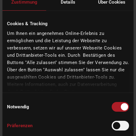
Zustimmung
Details
Über Cookies
如何更改现有送货地址或添加新送货地址？
Cookies & Tracking
Um Ihnen ein angenehmes Online-Erlebnis zu
我无法访问帐户中注册的电子邮件地址 - 怎么办？
ermöglichen und die Leistung der Webseite zu
verbessern, setzen wir auf unserer Webseite Cookies
如果没有密码，如何重置？
und Drittanbieter-Tools ein. Durch Bestätigen des
Buttons "Alle zulassen" stimmen Sie der Verwendung zu.
Über den Button "Auswahl zulassen" lassen Sie nur die
登录后如何重置密码？
ausgewählten Cookies und Drittanbieter-Tools zu.
Weitere Informationen, auch zur Datenverarbeitung
durch Drittanbieter, finden Sie in unserer
是否有双因素身份验证选项？
Datenschutzerklärung
und unserem
Impressum
.
Einwilligungsauswahl
Notwendig
如何删除我的用户帐户？
Präferenzen
机器管理