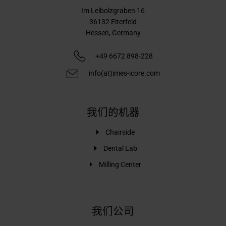
Im Leibolzgraben 16
36132
Eiterfeld
Hessen,
Germany
+49 6672 898-228
info(at)imes-icore.com
我们的机器
Chairside
Dental Lab
Milling Center
我们公司