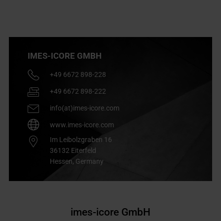
IMES-ICORE GMBH
+49 6672 898-228
+49 6672 898-222
info(at)imes-icore.com
www.imes-icore.com
Im Leibolzgraben 16
36132
Eiterfeld
Hessen,
Germany
imes-icore GmbH