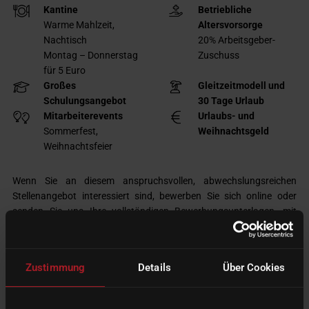
Kantine
Betriebliche
Warme Mahlzeit,
Altersvorsorge
Nachtisch
20% Arbeitsgeber-
Montag – Donnerstag
Zuschuss
für 5 Euro
Großes
Gleitzeitmodell und
Schulungsangebot
30 Tage Urlaub
Mitarbeiterevents
Urlaubs- und
Sommerfest,
Weihnachtsgeld
Weihnachtsfeier
Wenn Sie an diesem anspruchsvollen, abwechslungsreichen
Stellenangebot interessiert sind, bewerben Sie sich online oder
senden Sie
uns Ihre vollständigen Bewerbungsunterlagen, mit
Angabe Ihrer Gehaltsvorstellung und Ihres frühestmöglichen
Einstiegstermins, an die nachstehende Adresse:
Zustimmung
Details
Über Cookies
imes-icore GmbH
Personalabteilung, z.H. Frau Tobergte
Im Leibolzgraben 16