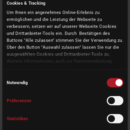
Cookies & Tracking
D-36132 Eiterfeld
Um Ihnen ein angenehmes Online-Erlebnis zu
Schicken Sie uns Ihre Bewerbung online über:
ermöglichen und die Leistung der Webseite zu
jobs(at)imes-icore.com
oder nutzen Sie unser Online-Formular.
verbessern, setzen wir auf unserer Webseite Cookies
und Drittanbieter-Tools ein. Durch Bestätigen des
Frau Tobergte steht Ihnen auch gerne vorab für Fragen zur
Buttons "Alle zulassen" stimmen Sie der Verwendung zu.
Verfügung.
Über den Button "Auswahl zulassen" lassen Sie nur die
ausgewählten Cookies und Drittanbieter-Tools zu.
Telefon: (0 66 72) 8 98- 310
Weitere Informationen, auch zur Datenverarbeitung
E-Mail:
helena.tobergte(at)imes-icore.com
durch Drittanbieter, finden Sie in unserer
Datenschutzerklärung
und unserem
Impressum
.
Wir freuen uns auf Ihre Bewerbung!
Einwilligungsauswahl
Notwendig
Hier finden Sie unsere
Datenschutzerklärung
für Bewerberinnen
und Bewerber.
Präferenzen
JETZT BEWERBEN
Statistiken