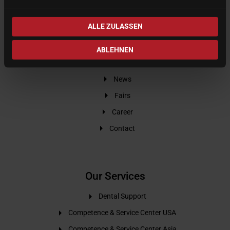
ALLE ZULASSEN
Our company
ABLEHNEN
Company
News
Fairs
Career
Contact
Our Services
Dental Support
Competence & Service Center USA
Competence & Service Center Asia