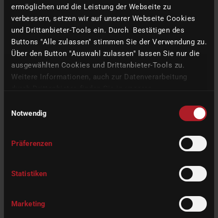
ermöglichen und die Leistung der Webseite zu
verbessern, setzen wir auf unserer Webseite Cookies
und Drittanbieter-Tools ein. Durch Bestätigen des
Buttons "Alle zulassen" stimmen Sie der Verwendung zu.
imes-icore GmbH
Über den Button "Auswahl zulassen" lassen Sie nur die
ausgewählten Cookies und Drittanbieter-Tools zu.
Im Leibolzgraben 16
36132
Eiterfeld
Weitere Informationen, auch zur Datenverarbeitung
Hessen,
Germany
durch Drittanbieter, finden Sie in unserer
Datenschutzerklärung
und unserem
Impressum
.
Einwilligungsauswahl
+49 6672 898-228
Notwendig
info(at)imes-icore.com
Präferenzen
Our Machines
Statistiken
Chairside
Dental Lab
Marketing
Milling Center