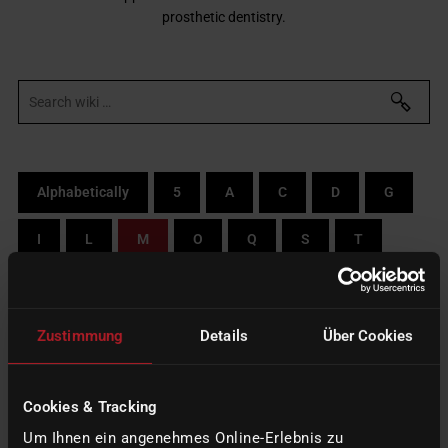
prosthetic dentistry.
Alphabetically
5
A
C
D
G
I
L
M
O
Q
S
T
W
Z
By categories
Zustimmung
Details
Über Cookies
M
Cookies & Tracking
MATERIAL STORAGE AND HANDLING
Um Ihnen ein angenehmes Online-Erlebnis zu