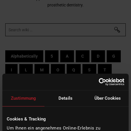
prosthetic dentistry.
Alphabetically
5
A
C
D
G
I
L
M
O
Q
S
T
W
Z
By categories
Zustimmung
Details
Über Cookies
W
Cookies & Tracking
WET & DRY MILLING
Um Ihnen ein angenehmes Online-Erlebnis zu