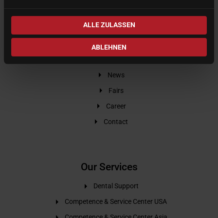
ALLE ZULASSEN
Our company
ABLEHNEN
Company
News
Fairs
Career
Contact
Our Services
Dental Support
Competence & Service Center USA
Competence & Service Center Asia