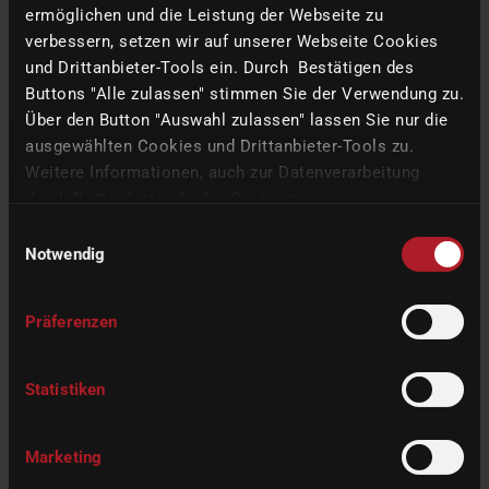
ermöglichen und die Leistung der Webseite zu
verbessern, setzen wir auf unserer Webseite Cookies
und Drittanbieter-Tools ein. Durch Bestätigen des
Buttons "Alle zulassen" stimmen Sie der Verwendung zu.
imes-icore GmbH
Über den Button "Auswahl zulassen" lassen Sie nur die
ausgewählten Cookies und Drittanbieter-Tools zu.
Im Leibolzgraben 16
36132
Eiterfeld
Weitere Informationen, auch zur Datenverarbeitung
Hessen,
Germany
durch Drittanbieter, finden Sie in unserer
Datenschutzerklärung
und unserem
Impressum
.
Einwilligungsauswahl
+49 6672 898-228
Notwendig
info(at)imes-icore.com
Präferenzen
Our Machines
Statistiken
Chairside
Dental Lab
Marketing
Milling Center