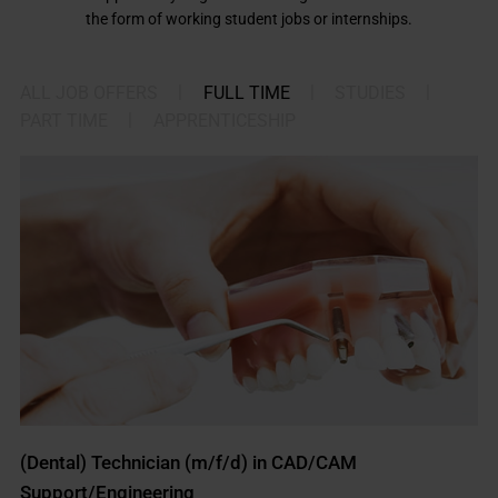
the form of working student jobs or internships.
|
|
|
ALL JOB OFFERS
FULL TIME
STUDIES
|
PART TIME
APPRENTICESHIP
(Dental) Technician (m/f/d) in CAD/CAM
Support/Engineering