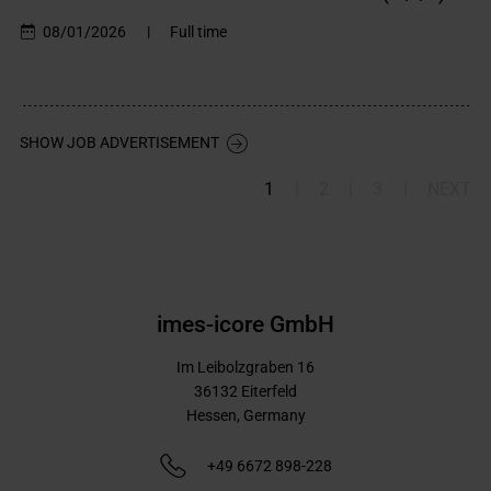
08/01/2026
|
Full time
SHOW JOB ADVERTISEMENT
|
|
|
1
2
3
NEXT
imes-icore GmbH
Im Leibolzgraben 16
36132
Eiterfeld
Hessen,
Germany
+49 6672 898-228